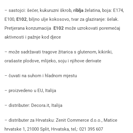
– sastojci: šećer, kukuruzni škrob,
riblja
želatina, boja: E174,
E100,
E102
, biljno ulje kokosovo, tvar za glaziranje: šelak.
Pretjerana konzumacija
E102
može uzrokovati poremećaj
aktivnosti i pažnje kod djece
– može sadržavati tragove žitarica s glutenom, kikiriki,
orašaste plodove, mlijeko, soju i njihove derivate
– čuvati na suhom i hladnom mjestu
– proizvedeno u EU, Italija
– distributer: Decora.it, Italija
– distributer za Hrvatsku: Zenit Commerce d.o.o., Matice
hrvatske 1, 21000 Split, Hrvatska, tel,: 021 395 607