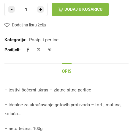
DODAJ U KOŠARICU
Dodaj na listu želja
Kategorija:
Posipi i perlice
Podijeli:
OPIS
– jestivi šećerni ukras – zlatne sitne perlice
– idealne za ukrašavanje gotovih proizvoda – torti, muffina,
kolača…
– neto težina: 100gr